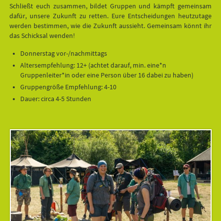
Schließt euch zusammen, bildet Gruppen und kämpft gemeinsam
dafür, unsere Zukunft zu retten. Eure Entscheidungen heutzutage
werden bestimmen, wie die Zukunft aussieht. Gemeinsam könnt ihr
das Schicksal wenden!
Donnerstag vor-/nachmittags
Altersempfehlung: 12+ (achtet darauf, min. eine*n
Gruppenleiter*in oder eine Person über 16 dabei zu haben)
Gruppengröße Empfehlung: 4-10
Dauer: circa 4-5 Stunden