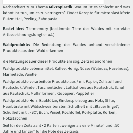
Recherchiert zum Thema
Mikroplastik
. Warum ist es schlecht und was
könnt ihr tun, um es zu verringern? Findet Rezepte für microplastikfreie
Putzmittel, Peeling, Zahnpasta…
Bastel-Idee:
Tiermemory (bestimmte Tiere des Waldes mit korrekter
Artbezeichnung/Jungtier oä.)
Waldprodukte
:
Die Bedeutung des Waldes anhand verschiedener
Produkte aus dem Wald erkennen
die Nutzungsdauer dieser Produkte am sog. Zeitseil anordnen
Waldprodukte Lebensmittel: Kaffee, Honig, Nüsse (Walnuss, Haselnuss),
Marmelade, Vanille
Waldprodukte verarbeitete Produkte aus / mit Papier, Zellstoff und
Kautschuk: Windel, Taschentücher, Luftballons aus Kautschuk, Schuh
aus Kautschuk, Muffinformen, Klopapier, Pappteller
Waldprodukte Holz: Bauklötze, Kinderspielzeug aus Holz, Stifte,
Haarbürste mit Wildschweinborsten, Schulheft mit „Blauer Engel“,
Schulheft mit „FSC“, Buch, Pinsel, Kochlöffel, Korkplatte, Korken,
Holzstäbchen
Seil für den Zeitstrahl • 2 Karten „weniger als eine Minute“ und „50
Jahre und länger“ für die Pole des Zeitseils