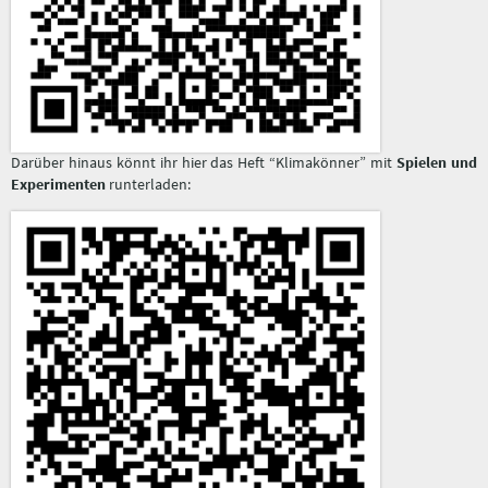
Darüber hinaus könnt ihr hier das Heft “Klimakönner” mit
Spielen und
Experimenten
runterladen: