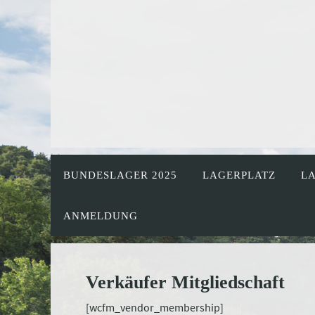
Zum
Inhalt
springen
Zum
Inhalt
BUNDESLAGER 2025
LAGERPLATZ
L
springen
ANMELDUNG
Verkäufer Mitgliedschaft
[wcfm_vendor_membership]