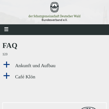
Zum
Inhalt
springen
der Schutzgemeinschaft Deutscher Wald
Bundesverband e.V.
FAQ
123
a
Ankunft und Aufbau
a
Café Klön